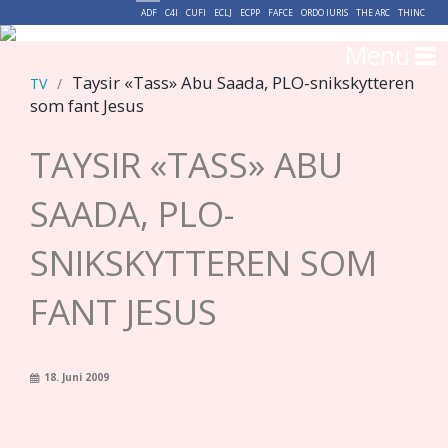
ADF
C4I
CUFI
ECLJ
ECPP
FAFCE
ORDO IURIS
THE ARC
THINC
Menu
Taysir «Tass» Abu Saada, PLO-snikskytteren
TV
/
som fant Jesus
TAYSIR «TASS» ABU
SAADA, PLO-
SNIKSKYTTEREN SOM
FANT JESUS
18. Juni 2009