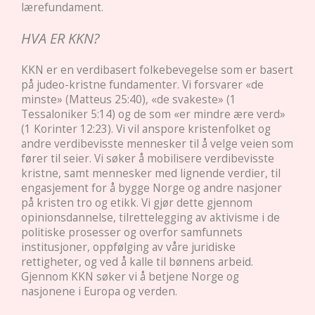
lærefundament.
HVA ER KKN?
KKN er en verdibasert folkebevegelse som er basert
på judeo-kristne fundamenter. Vi forsvarer «de
minste» (Matteus 25:40), «de svakeste» (1
Tessaloniker 5:14) og de som «er mindre ære verd»
(1 Korinter 12:23). Vi vil anspore kristenfolket og
andre verdibevisste mennesker til å velge veien som
fører til seier. Vi søker å mobilisere verdibevisste
kristne, samt mennesker med lignende verdier, til
engasjement for å bygge Norge og andre nasjoner
på kristen tro og etikk. Vi gjør dette gjennom
opinionsdannelse, tilrettelegging av aktivisme i de
politiske prosesser og overfor samfunnets
institusjoner, oppfølging av våre juridiske
rettigheter, og ved å kalle til bønnens arbeid.
Gjennom KKN søker vi å betjene Norge og
nasjonene i Europa og verden.