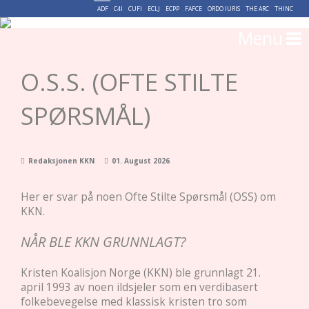
ADF
C4I
CUFI
ECLJ
ECPP
FAFCE
ORDO IURIS
THE ARC
THINC
Menu
O.S.S. (OFTE STILTE
SPØRSMÅL)
Redaksjonen KKN
01. August 2026
Her er svar på noen Ofte Stilte Spørsmål (OSS) om
KKN.
NÅR BLE KKN GRUNNLAGT?
Kristen Koalisjon Norge (KKN) ble grunnlagt 21.
april 1993 av noen ildsjeler som en verdibasert
folkebevegelse med klassisk kristen tro som