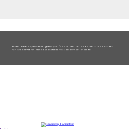
Alt innhold er opphavsrettslig beskyttet. ©Trossamfunnet Oslokirken 2026. Oslokirken
har ikke ansvar for innhold på eksterne nettsider som det lenkes til.