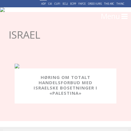
ADF
C4I
CUFI
ECLJ
ECPP
FAFCE
ORDO IURIS
THE ARC
THINC
Menu
ISRAEL
HØRING OM TOTALT
HANDELSFORBUD MED
ISRAELSKE BOSETNINGER I
«PALESTINA»