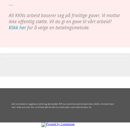
---
Alt KKNs arbeid baserer seg på frivillige gaver. Vi mottar
ikke offentlig støtte. Vil du gi en gave til vårt arbeid?
Klikk her
for å velge en betalingsmetode
.
Alt innhold er opphavsrettslig beskyttet. ©Trossamfunnet Oslokirken 2026. Oslokirken
har ikke ansvar for innhold på eksterne nettsider som det lenkes til.