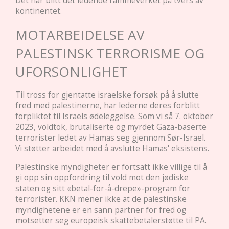
Det har blitt det ledende rammeverket på tvers av
kontinentet.
MOTARBEIDELSE AV
PALESTINSK TERRORISME OG
UFORSONLIGHET
Til tross for gjentatte israelske forsøk på å slutte
fred med palestinerne, har lederne deres forblitt
forpliktet til Israels ødeleggelse. Som vi så 7. oktober
2023, voldtok, brutaliserte og myrdet Gaza-baserte
terrorister ledet av Hamas seg gjennom Sør-Israel.
Vi støtter arbeidet med å avslutte Hamas' eksistens.
Palestinske myndigheter er fortsatt ikke villige til å
gi opp sin oppfordring til vold mot den jødiske
staten og sitt «betal-for-å-drepe»-program for
terrorister. KKN mener ikke at de palestinske
myndighetene er en sann partner for fred og
motsetter seg europeisk skattebetalerstøtte til PA.