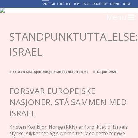
ADF
C4I
CUFI
ECLJ
ECPP
FAFCE
ORDO IURIS
THE ARC
THINC
Menu
STANDPUNKTUTTALELSE
ISRAEL
Kristen Koalisjon Norge Standpunktuttalelse
13. Juni 2026
FORSVAR EUROPEISKE
NASJONER, STÅ SAMMEN MED
ISRAEL
Kristen Koalisjon Norge (KKN) er forpliktet til Israels
styrke, sikkerhet og suverenitet. Med dette for øye