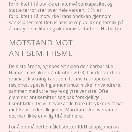
forpliktet til å utvikle en atomvåpenkapasitet og
støtte terrorister over hele verden. KKN er
forpliktet til å motvirke Irans ondskap gjennom
sanksjoner mot Den islamske republikk og forsøk på
å forstyrre militær og økonomisk støtte til Hizbollah.
MOTSTAND MOT
ANTISEMITTISME
De siste årene, og spesielt siden den barbariske
Hamas-massakren 7. oktober 2023, har det vært en
dramatisk økning i antisemittisme i europeiske
nasjoner, spesielt gjennom muslimske innvandrere,
sammen med ytre høyre og ytre venstre. Ofte
gjemmer antisemitter seg bak forskjellige
fikenblader. De vil hevde at de bare uttrykker sitt hat
mot Israel, ikke alle jøder. Man kan ikke overvinne
det man ikke er villig til å definere.
For å oppnå dette målet støtter KKN adopsjonen av