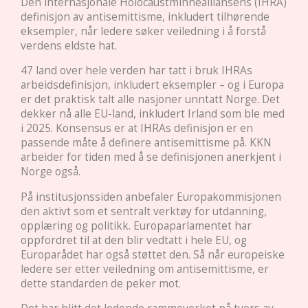
Den internasjonale Holocaustminnealliansens (IHRA)
definisjon av antisemittisme, inkludert tilhørende
eksempler, når ledere søker veiledning i å forstå
verdens eldste hat.
47 land over hele verden har tatt i bruk IHRAs
arbeidsdefinisjon, inkludert eksempler – og i Europa
er det praktisk talt alle nasjoner unntatt Norge. Det
dekker nå alle EU-land, inkludert Irland som ble med
i 2025. Konsensus er at IHRAs definisjon er en
passende måte å definere antisemittisme på. KKN
arbeider for tiden med å se definisjonen anerkjent i
Norge også.
På institusjonssiden anbefaler Europakommisjonen
den aktivt som et sentralt verktøy for utdanning,
opplæring og politikk. Europaparlamentet har
oppfordret til at den blir vedtatt i hele EU, og
Europarådet har også støttet den. Så når europeiske
ledere ser etter veiledning om antisemittisme, er
dette standarden de peker mot.