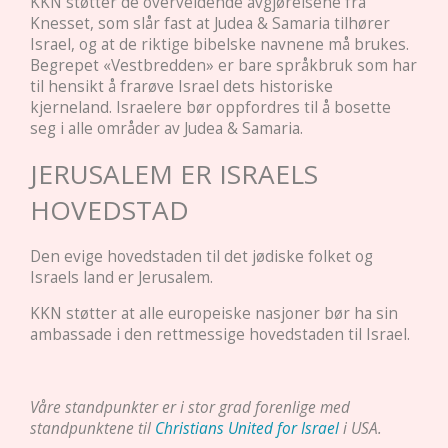
KKN støtter de overveldende avgjørelsene fra
Knesset, som slår fast at Judea & Samaria tilhører
Israel, og at de riktige bibelske navnene må brukes.
Begrepet «Vestbredden» er bare språkbruk som har
til hensikt å frarøve Israel dets historiske
kjerneland. Israelere bør oppfordres til å bosette
seg i alle områder av Judea & Samaria.
JERUSALEM ER ISRAELS
HOVEDSTAD
Den evige hovedstaden til det jødiske folket og
Israels land er Jerusalem.
KKN støtter at alle europeiske nasjoner bør ha sin
ambassade i den rettmessige hovedstaden til Israel.
Våre standpunkter er i stor grad forenlige med
standpunktene til
Christians United for Israel
i USA.