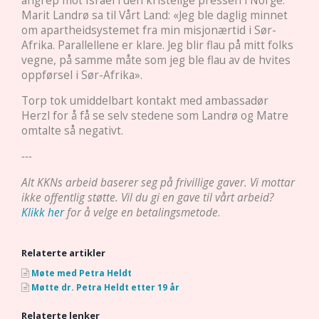
angrep mot Israel i den kristelige pressen i Norge.
Marit Landrø sa til Vårt Land:
«Jeg ble daglig minnet
om apartheidsystemet fra min misjonærtid i Sør-
Afrika. Parallellene er klare. Jeg blir flau på mitt folks
vegne, på samme måte som jeg ble flau av de hvites
oppførsel i Sør-Afrika».
Torp tok umiddelbart kontakt med ambassadør
Herzl for å få se selv stedene som Landrø og Matre
omtalte så negativt.
---
Alt KKNs arbeid baserer seg på frivillige gaver. Vi mottar
ikke offentlig støtte. Vil du gi en gave til vårt arbeid?
Klikk her
for å velge en betalingsmetode
.
Relaterte artikler
Møte med Petra Heldt
Møtte dr. Petra Heldt etter 19 år
Relaterte lenker