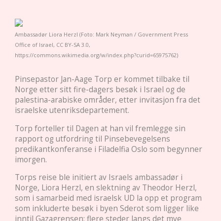
Ambassadør Liora Herzl (Foto: Mark Neyman / Government Press
Office of Israel, CC BY-SA 3.0,
https://commons.wikimedia.org/w/index.php?curid=65975762)
Pinsepastor Jan-Aage Torp er kommet tilbake til
Norge etter sitt fire-dagers besøk i Israel og de
palestina-arabiske områder, etter invitasjon fra det
israelske utenriksdepartement.
Torp forteller til Dagen at han vil fremlegge sin
rapport og utfordring til Pinsebevegelsens
predikantkonferanse i Filadelfia Oslo som begynner
imorgen.
Torps reise ble initiert av Israels ambassadør i
Norge, Liora Herzl, en slektning av Theodor Herzl,
som i samarbeid med israelsk UD la opp et program
som inkluderte besøk i byen Sderot som ligger like
inntil Gazagrensen; flere steder langs det mye