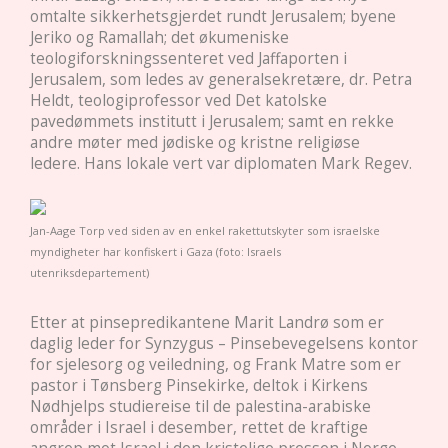
omtalte sikkerhetsgjerdet rundt Jerusalem; byene
Jeriko og Ramallah; det økumeniske
teologiforskningssenteret ved Jaffaporten i
Jerusalem, som ledes av generalsekretære, dr. Petra
Heldt, teologiprofessor ved Det katolske
pavedømmets institutt i Jerusalem; samt en rekke
andre møter med jødiske og kristne religiøse
ledere. Hans lokale vert var diplomaten Mark Regev.
Jan-Aage Torp ved siden av en enkel rakettutskyter som israelske
myndigheter har konfiskert i Gaza (foto: Israels
utenriksdepartement)
Etter at pinsepredikantene Marit Landrø som er
daglig leder for Synzygus – Pinsebevegelsens kontor
for sjelesorg og veiledning, og Frank Matre som er
pastor i Tønsberg Pinsekirke, deltok i Kirkens
Nødhjelps studiereise til de palestina-arabiske
områder i Israel i desember, rettet de kraftige