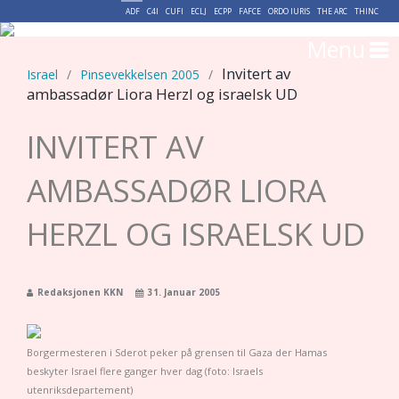
ADF
C4I
CUFI
ECLJ
ECPP
FAFCE
ORDO IURIS
THE ARC
THINC
Menu
Invitert av
Israel
/
Pinsevekkelsen 2005
/
ambassadør Liora Herzl og israelsk UD
INVITERT AV
AMBASSADØR LIORA
HERZL OG ISRAELSK UD
Redaksjonen KKN
31. Januar 2005
Borgermesteren i Sderot peker på grensen til Gaza der Hamas
beskyter Israel flere ganger hver dag (foto: Israels
utenriksdepartement)