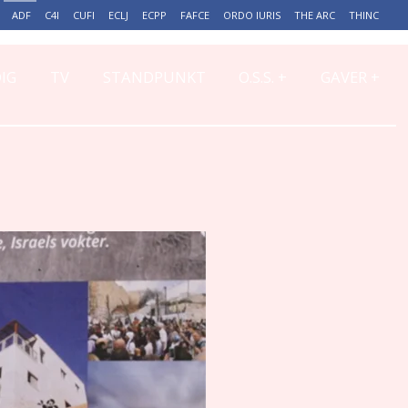
ADF
C4I
CUFI
ECLJ
ECPP
FAFCE
ORDO IURIS
THE ARC
THINC
+
+
IG
TV
STANDPUNKT
O.S.S.
GAVER