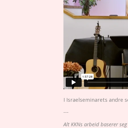
I Israelseminarets andre 
---
Alt KKNs arbeid baserer seg på