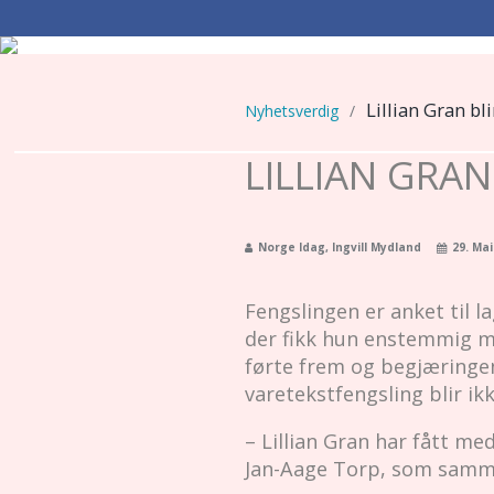
Lillian Gran bli
Nyhetsverdig
/
LILLIAN GRAN
Norge Idag, Ingvill Mydland
29. Mai
Fengslingen er anket til 
der fikk hun enstemmig m
førte frem og begjæringen
varetekstfengsling blir ikke
– Lillian Gran har fått me
Jan-Aage Torp, som samme