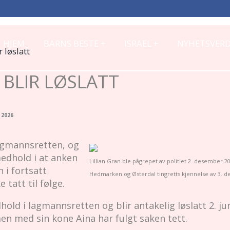
+
+
HJEM
BARNS BESTE
ISRAEL
NYHETSVERD
r løslatt
 BLIR LØSLATT
 2026
lagmannsretten, og
edhold i at anken
Lillian Gran ble pågrepet av politiet 2. desember 2
 i fortsatt
Hedmarken og Østerdal tingretts kjennelse av 3. d
 tatt til følge.
dhold i lagmannsretten og blir antakelig løslatt 2. j
n med sin kone Aina har fulgt saken tett.