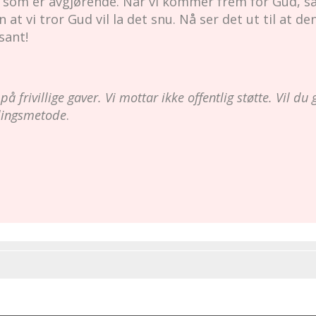
som er avgjørende. Når vi kommer frem for Gud, så
an at vi tror Gud vil la det snu. Nå ser det ut til at d
sant!
 frivillige gaver. Vi mottar ikke offentlig støtte. Vil du 
alingsmetode
.