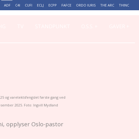
ADF
C4I
CUFI
ECLJ
ECPP
FAFCE
ORDO IURIS
THE ARC
THINC
+
+
IG
TV
STANDPUNKT
O.S.S.
GAVER
025 og varetektsfengslet første gang ved
esember 2025. Foto: Ingvill Mydland
uni, opplyser Oslo-pastor