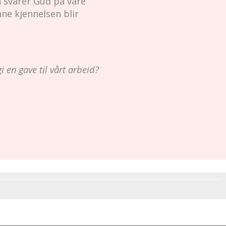
 svarer Gud på våre
enne kjennelsen blir
gi en gave til vårt arbeid?