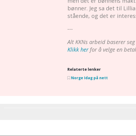
men det er bønnens makt 
bønner. Jeg sa det til Lilli
stående, og det er interes
---
Alt KKNs arbeid baserer seg på
Klikk her
for å velge en bet
Relaterte lenker
Norge Idag på nett