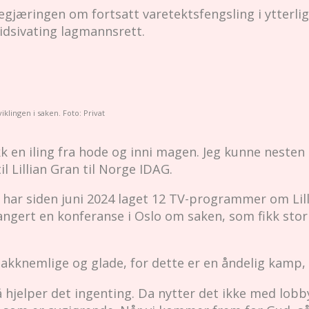
gjæringen om fortsatt varetektsfengsling i ytterliger
 Eidsivating lagmannsrett.
.
klingen i saken. Foto: Privat
kk en iling fra hode og inni magen. Jeg kunne nesten 
l Lillian Gran til Norge IDAG.
har siden juni 2024 laget 12 TV-programmer om Lill
angert en konferanse i Oslo om saken, som fikk sto
takknemlige og glade, for dette er en åndelig kamp, 
så hjelper det ingenting. Da nytter det ikke med lob